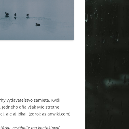
vrhy vydavateľstvo zamieta. Kvôli
 Jedného dňa však Mio stretne
 ale aj jókai. (zdroj: asianwiki.com)
 otázku, neváhajte ma kontaktovať.