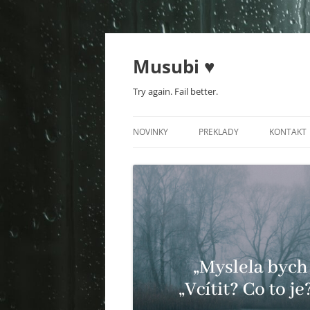
Musubi ♥
Try again. Fail better.
NOVINKY
PREKLADY
KONTAKT
KNIHA REALLY REALLY MISS 
FILMY A TV ŠPECIÁLY
SERIÁLY