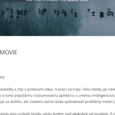
 MOVIE
asy
teľky a žije s príšerami jókai. V práci sa trápi, lebo všetky jej ná
o novú populárnu zoznamovaciu aplikáciu s umelou inteligenciou.
 sa doňho, ale čoskoro začne láska spôsobovať problémy nielen jej,
epôjdu vám rozbaliť titulky, alebo budete mať akýkoľvek iný problém, či