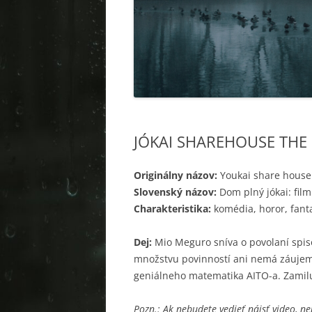
JÓKAI SHAREHOUSE THE
Originálny názov:
Youkai share house
Slovenský názov:
Dom plný jókai: film
Charakteristika:
komédia, horor, fant
Dej:
Mio Meguro sníva o povolaní spisova
množstvu povinností ani nemá záujem 
geniálneho matematika AITO-a. Zamiluje
Pozn.: Ak nebudete vedieť nájsť video, n