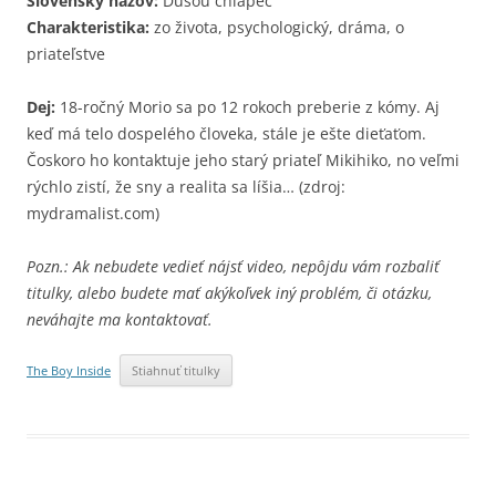
Slovenský názov:
Dušou chlapec
Charakteristika:
zo života, psychologický, dráma, o
priateľstve
Dej:
18-ročný Morio sa po 12 rokoch preberie z kómy. Aj
keď má telo dospelého človeka, stále je ešte dieťaťom.
Čoskoro ho kontaktuje jeho starý priateľ Mikihiko, no veľmi
rýchlo zistí, že sny a realita sa líšia… (zdroj:
mydramalist.com)
Pozn.: Ak nebudete vedieť nájsť video, nepôjdu vám rozbaliť
titulky, alebo budete mať akýkoľvek iný problém, či otázku,
neváhajte ma kontaktovať.
The Boy Inside
Stiahnuť titulky