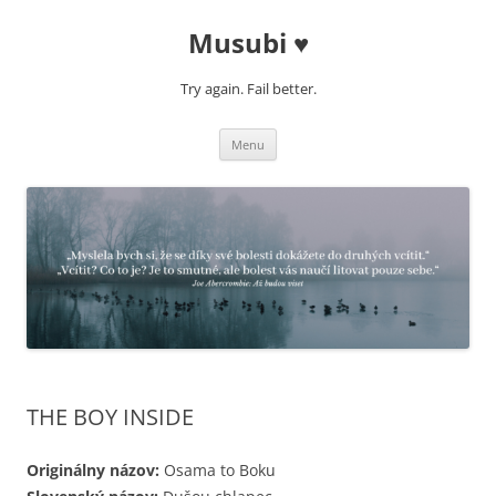
Musubi ♥
Try again. Fail better.
Přejít
Menu
k
obsahu
webu
THE BOY INSIDE
Originálny názov:
Osama to Boku